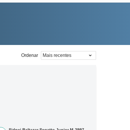
Ordenar
Sidnei Baltazar Segatto Junior M-2997