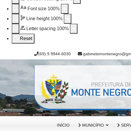
Aa
Font size
100
%
Line height
100
%
Letter spacing
100
%
Reset
(69) 9 9944-6030
gabinetemontenegro@gm
INÍCIO
MUNICÍPIO
SERV