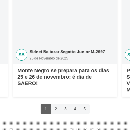
Sidnei Baltazar Segatto Junior M-2997
SB
25 de Novembro de 2025
Monte Negro se prepara para os dias
P
25 e 26 de novembro: é dia de
S
SAERO!
V
M
1
2
3
4
5
CIPAL
LINKS ÚTEIS