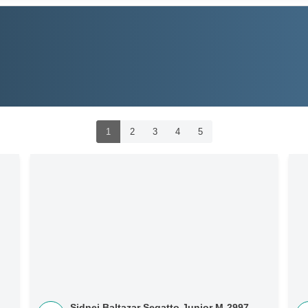
1
2
3
4
5
Sidnei Baltazar Segatto Junior M-2997