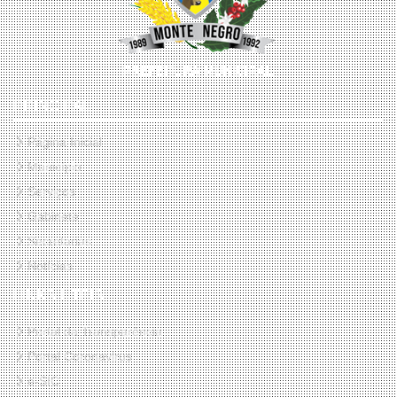
PRINCIPAL
Página Inicial
Município
Serviços
Gabinete
Secretarias
Notícias
LINKS ÚTEIS
Portal da Transparência
Portal Coronavirus
e-SIC