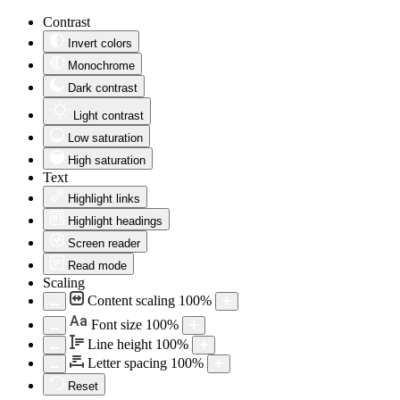
Contrast
Invert colors
Monochrome
Dark contrast
Light contrast
Low saturation
High saturation
Text
Highlight links
Highlight headings
Screen reader
Read mode
Scaling
Content scaling
100
%
Aa
Font size
100
%
Line height
100
%
Letter spacing
100
%
Reset