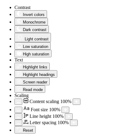
Contrast
Invert colors
Monochrome
Dark contrast
Light contrast
Low saturation
High saturation
Text
Highlight links
Highlight headings
Screen reader
Read mode
Scaling
Content scaling
100
%
Aa
Font size
100
%
Line height
100
%
Letter spacing
100
%
Reset