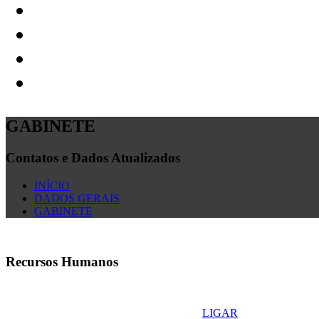
GABINETE
Contatos e Dados Atualizados
INÍCIO
DADOS GERAIS
GABINETE
Recursos Humanos
LIGAR