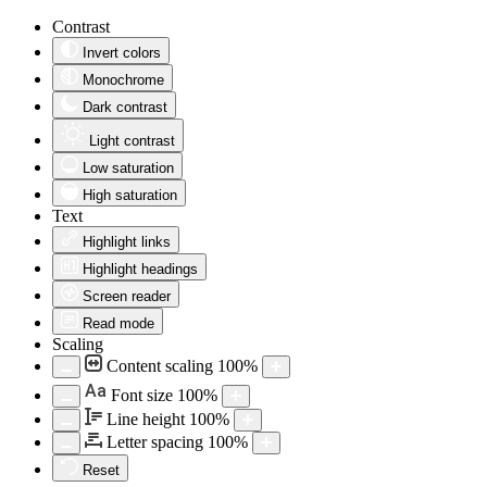
Contrast
Invert colors
Monochrome
Dark contrast
Light contrast
Low saturation
High saturation
Text
Highlight links
Highlight headings
Screen reader
Read mode
Scaling
Content scaling
100
%
Aa
Font size
100
%
Line height
100
%
Letter spacing
100
%
Reset