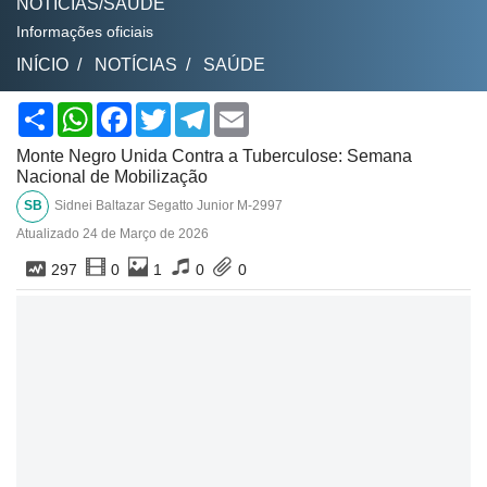
NOTÍCIAS/SAÚDE
Informações oficiais
INÍCIO
NOTÍCIAS
SAÚDE
Share
WhatsApp
Facebook
Twitter
Telegram
Email
Monte Negro Unida Contra a Tuberculose: Semana
Nacional de Mobilização
SB
Sidnei Baltazar Segatto Junior M-2997
Atualizado
24 de Março de 2026
297
0
1
0
0