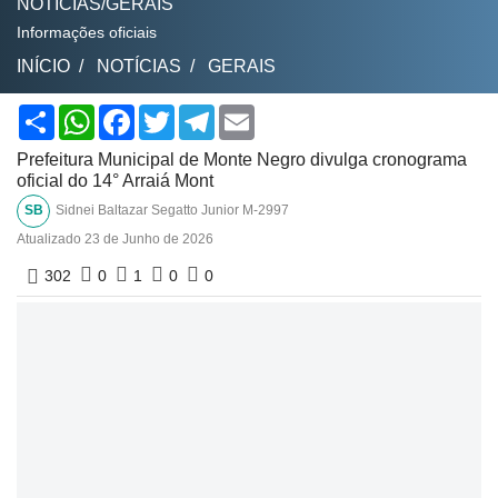
NOTÍCIAS/GERAIS
Informações oficiais
INÍCIO
NOTÍCIAS
GERAIS
Share
WhatsApp
Facebook
Twitter
Telegram
Email
Prefeitura Municipal de Monte Negro divulga cronograma
oficial do 14° Arraiá Mont
SB
Sidnei Baltazar Segatto Junior M-2997
Atualizado
23 de Junho de 2026
302
0
1
0
0