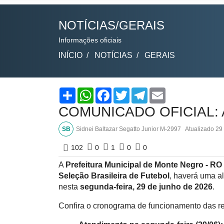
NOTÍCIAS/GERAIS
Informações oficiais
INÍCIO
NOTÍCIAS
GERAIS
Share
WhatsApp
Facebook
Twitter
Telegram
Email
COMUNICADO OFICIAL: Alt
SB
Sidnei Baltazar Segatto Junior M-2997
Atualizado
29
102
0
1
0
0
A
Prefeitura Municipal de Monte Negro - RO
Seleção Brasileira de Futebol
, haverá uma a
nesta
segunda-feira, 29 de junho de 2026
.
Confira o cronograma de funcionamento das re