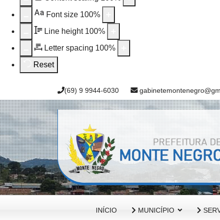
Aa
Font size
100
%
Line height
100
%
Letter spacing
100
%
Reset
(69) 9 9944-6030
gabinetemontenegro@gm
INÍCIO
MUNICÍPIO
SERV