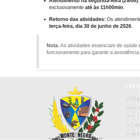
Atendimento na segunda-feira (29/06):
exclusivamente
até às 11h00min
.
Retorno das atividades:
Os atendimento
terça-feira, dia 30 de junho de 2026
.
Nota:
As atividades essenciais de saúde 
funcionamento para garantir a assistênci
PRIN
Págin
Muni
Serv
Gabi
Secr