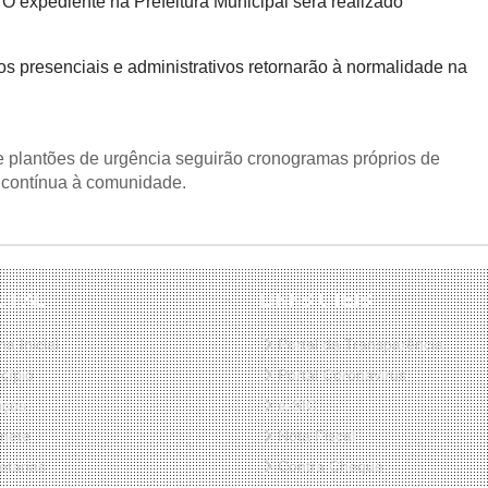
O expediente na Prefeitura Municipal será realizado
s presenciais e administrativos retornarão à normalidade na
e plantões de urgência seguirão cronogramas próprios de
a contínua à comunidade.
CIPAL
LINKS ÚTEIS
a Inicial
Portal da Transparência
cípio
Portal Coronavirus
iços
e-SIC
nete
Nota Fiscal
etarias
Contra Cheque