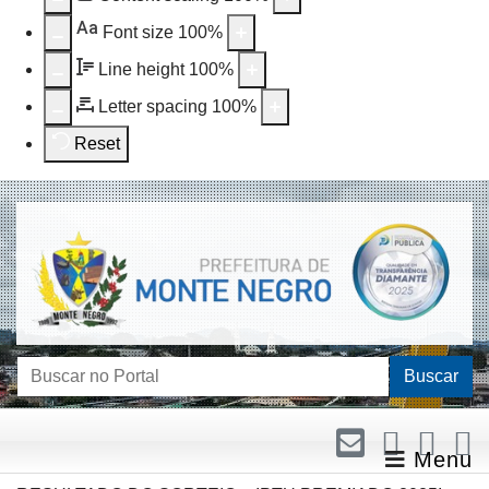
Aa
Font size
100
%
Line height
100
%
Letter spacing
100
%
Reset
Buscar