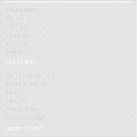
Página Inicial
Município
Serviços
Gabinete
Secretarias
Notícias
LINKS ÚTEIS
Portal da Transparência
Portal Coronavirus
e-SIC
Nota Fiscal
Contra Cheque
Concurso Público
REDES SOCIAIS