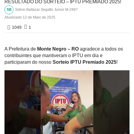
RESULTADO DO SORTEIO – IPTU PREMIADO 2025!
SB
Sidnei Baltazar Segatto Junior M-2997
Atualizado
12 de Maio de 2025
1049
1
A Prefeitura de
Monte Negro – RO
agradece a todos os
contribuintes que mantiveram o IPTU em dia e
participaram do nosso
Sorteio IPTU Premiado 2025
!