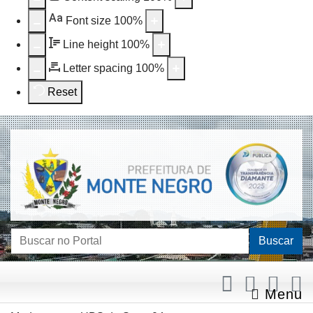
Aa
Font size
100
%
Line height
100
%
Letter spacing
100
%
Reset
Buscar