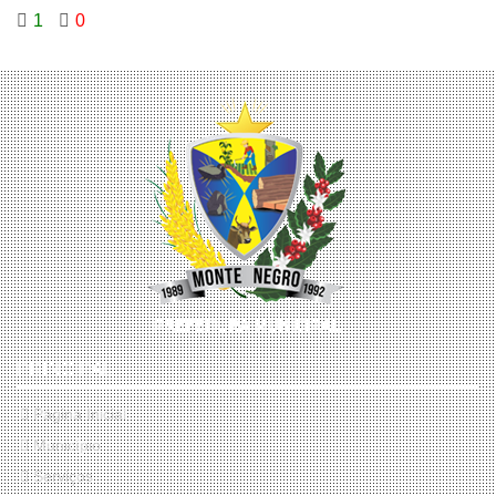
1
0
PRINCIPAL
Página Inicial
Município
Serviços