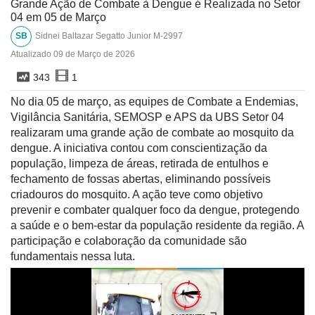
Grande Ação de Combate à Dengue é Realizada no Setor
04 em 05 de Março
SB
Sidnei Baltazar Segatto Junior M-2997
Atualizado
09 de Março de 2026
343
1
No dia 05 de março, as equipes de Combate a Endemias,
Vigilância Sanitária, SEMOSP e APS da UBS Setor 04
realizaram uma grande ação de combate ao mosquito da
dengue. A iniciativa contou com conscientização da
população, limpeza de áreas, retirada de entulhos e
fechamento de fossas abertas, eliminando possíveis
criadouros do mosquito. A ação teve como objetivo
prevenir e combater qualquer foco da dengue, protegendo
a saúde e o bem-estar da população residente da região. A
participação e colaboração da comunidade são
fundamentais nessa luta.