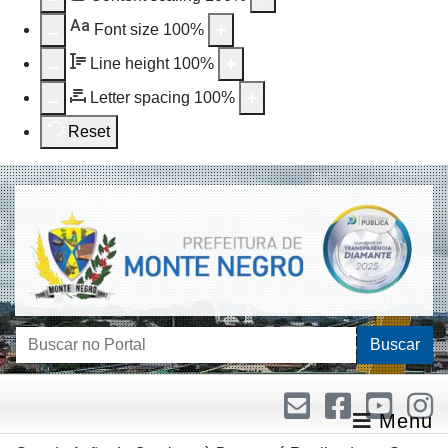
Aa
Font size
100
%
Line height
100
%
Letter spacing
100
%
Reset
Buscar