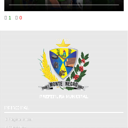
1
0
PRINCIPAL
Página Inicial
Município