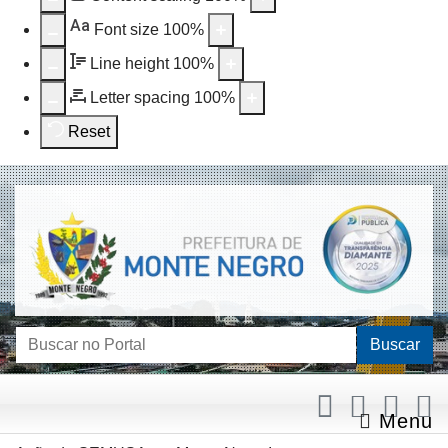
Aa
Font size
100
%
Line height
100
%
Letter spacing
100
%
Reset
Buscar