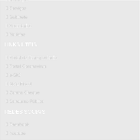
Serviços
Gabinete
Secretarias
Notícias
LINKS ÚTEIS
Portal da Transparência
Portal Coronavirus
e-SIC
Nota Fiscal
Contra Cheque
Concurso Público
REDES SOCIAIS
Facebook
Youtube